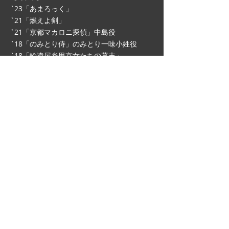
`23「あまろっく」
`21「燃えよ剣」
`21「京都マカロニ探偵」中島役
`18「のみとり侍」のみとり一味小姓役
`18「輪違屋⽷⾥京⼥たちの幕末」
`17「本能寺ホテル」
`17「無限の住⼈」
TOKYO
〒150-0047
東京都渋谷区神山町10-7-309