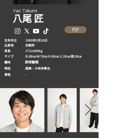
Yao Takumi
八尾 匠
PDF
生年月日
1990年5月16日
出身地
京都府
身長
171cm60kg
サイズ
Ｂ:88㎝ Ｗ:78㎝ Ｈ:90㎝ Ｓ:26㎝ 頭:58㎝
野球観戦
趣味
​特技
殺陣・少林寺拳法
資格
-