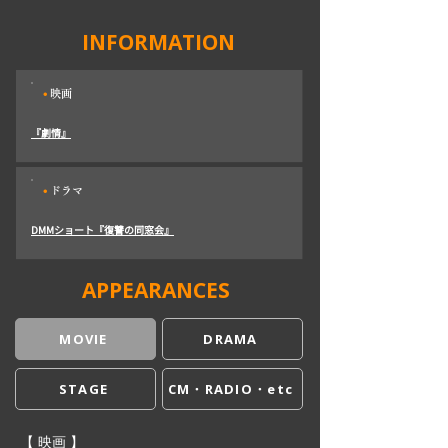
INFORMATION
・
映画
『劇情』
・
ドラマ
DMMショート『復讐の同窓会』
APPEARANCES
MOVIE
DRAMA
CM・RADIO・etc
STAGE
【 映画 】