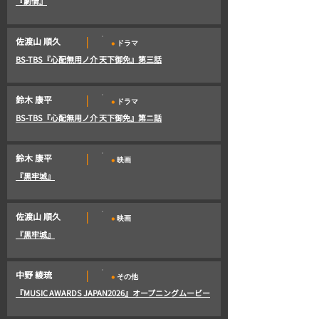
『劇情』
・
|
佐渡山 順久
ドラマ
BS-TBS『心配無用ノ介 天下御免』第三話
・
|
鈴木 康平
ドラマ
BS-TBS『心配無用ノ介 天下御免』第ニ話
・
|
鈴木 康平
映画
『黒牢城』
・
|
佐渡山 順久
映画
『黒牢城』
・
|
中野 綾琉
その他
『MUSIC AWARDS JAPAN2026』オープニングムービー