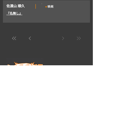
・
|
佐渡山 順久
映画
『名無し』
TOKYO
〒150-0047
東京都渋谷区神山町10-7-309