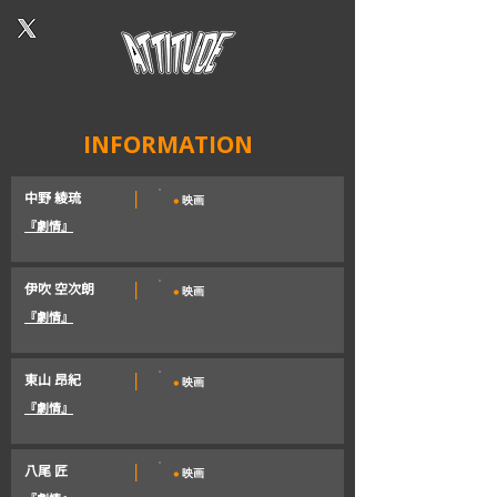
INFORMATION
・
|
中野 綾琉
映画
『劇情』
・
|
伊吹 空次朗
映画
『劇情』
・
|
東山 昂紀
映画
『劇情』
・
|
八尾 匠
映画