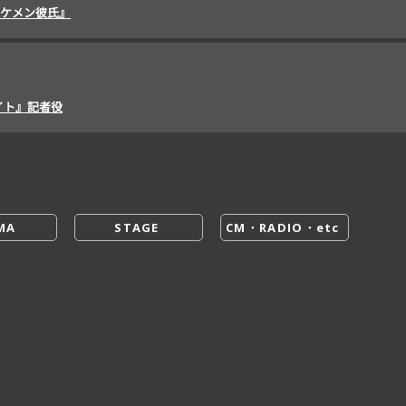
Sイケメン彼氏』
イト』記者役
CM・RADIO・etc
MA
STAGE