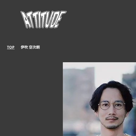
伊吹 空次朗
TOP