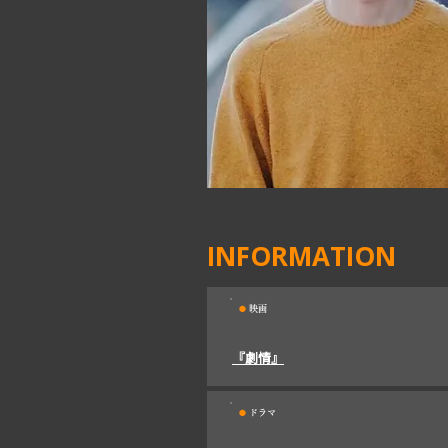
INFORMATION
・
映画
『劇情』
・
ドラマ