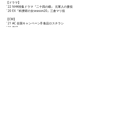
【ドラマ】
`22 NHK特集ドラマ『二十四の瞳』 元軍人の妻役
`20 EX『科捜研の女season20』三倉マリ役
【CM】
`21 AC 全国キャンペーンB 食品ロスチラシ
`21 学研
`21 コープきんきTVCM「CO•OP•いいとこ発見隊」 ​
Back
HOME
​会社概要
[大阪OFFICE]
〒540-0026
大阪市中央区内本町1-1-6-502
TeL:06-6360-9750
[東京OFFICE]
〒150-0047
東京都渋谷区神山町10-7-309
TeL:03-6407-0917