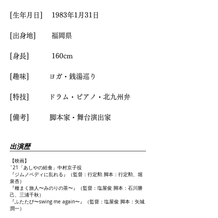
[生年月日] 1983
年1月31日
[出身地] 福岡県
[身長] 160cm
[趣味] ヨガ・銭湯巡り
[特技] ドラム・ピアノ・北九州弁
​[備考] 脚本家・舞台演出家
出演歴
【映画】
`21「あしやの給食」中村京子役
『ジムノペディに乱れる』（監督：行定勲 脚本：行定勲、堀
泉杏）
『種まく旅人〜みのりの茶〜』（監督：塩屋俊 脚本：石川勝
己、三浦千秋）
『ふたたび〜swing me again〜』（監督：塩屋俊 脚本：矢城
潤一）