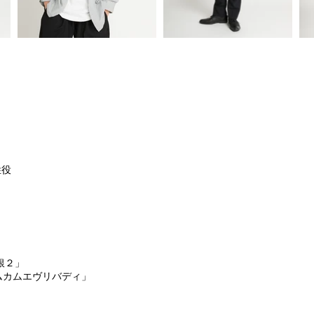
姓役
銀２」
カムカムエヴリバディ」