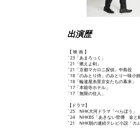
出演歴
【 映 画 】
`23「あまろっく」
`21「燃えよ剣」
`21「京都マカロニ探偵」中島役
`18「のみとり侍」のみとり一味小
`18「輪違屋⽷⾥京⼥たちの幕末」
`17「本能寺ホテル」
`17「無限の住⼈」
【ドラマ】
`25 NHK大河ドラマ「べらぼう」
`24 NHKBS「あきない世傳 金と
`21 NHK朝の連続テレビ小説「