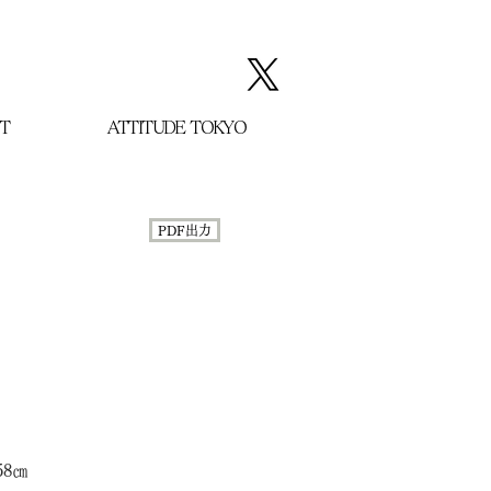
T
ATTITUDE TOKYO
PDF出力
58㎝