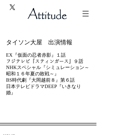
タイソン大屋 出演情報
EX『仮面の忍者赤影』１話
​フジテレビ『スティンガース』９話
NHKスペシャル『シミュレーション～
昭和１６年夏の敗戦～』
BS時代劇『大岡越前８』第６話
日本テレビドラマDEEP『いきなり
婚』